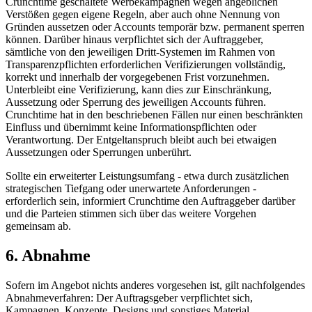
Crunchtime geschaltete Werbekampagnen wegen angeblichen
Verstößen gegen eigene Regeln, aber auch ohne Nennung von
Gründen aussetzen oder Accounts temporär bzw. permanent sperren
können. Darüber hinaus verpflichtet sich der Auftraggeber,
sämtliche von den jeweiligen Dritt-Systemen im Rahmen von
Transparenzpflichten erforderlichen Verifizierungen vollständig,
korrekt und innerhalb der vorgegebenen Frist vorzunehmen.
Unterbleibt eine Verifizierung, kann dies zur Einschränkung,
Aussetzung oder Sperrung des jeweiligen Accounts führen.
Crunchtime hat in den beschriebenen Fällen nur einen beschränkten
Einfluss und übernimmt keine Informationspflichten oder
Verantwortung. Der Entgeltanspruch bleibt auch bei etwaigen
Aussetzungen oder Sperrungen unberührt.
Sollte ein erweiterter Leistungsumfang - etwa durch zusätzlichen
strategischen Tiefgang oder unerwartete Anforderungen -
erforderlich sein, informiert Crunchtime den Auftraggeber darüber
und die Parteien stimmen sich über das weitere Vorgehen
gemeinsam ab.
6. Abnahme
Sofern im Angebot nichts anderes vorgesehen ist, gilt nachfolgendes
Abnahmeverfahren: Der Auftragsgeber verpflichtet sich,
Kampagnen, Konzepte, Designs und sonstiges Material