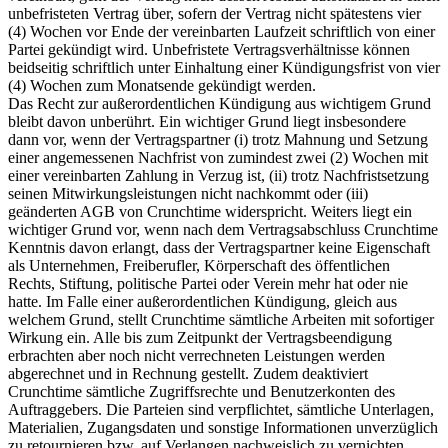
unbefristeten Vertrag über, sofern der Vertrag nicht spätestens vier
(4) Wochen vor Ende der vereinbarten Laufzeit schriftlich von einer
Partei gekündigt wird. Unbefristete Vertragsverhältnisse können
beidseitig schriftlich unter Einhaltung einer Kündigungsfrist von vier
(4) Wochen zum Monatsende gekündigt werden.
Das Recht zur außerordentlichen Kündigung aus wichtigem Grund
bleibt davon unberührt. Ein wichtiger Grund liegt insbesondere
dann vor, wenn der Vertragspartner (i) trotz Mahnung und Setzung
einer angemessenen Nachfrist von zumindest zwei (2) Wochen mit
einer vereinbarten Zahlung in Verzug ist, (ii) trotz Nachfristsetzung
seinen Mitwirkungsleistungen nicht nachkommt oder (iii)
geänderten AGB von Crunchtime widerspricht. Weiters liegt ein
wichtiger Grund vor, wenn nach dem Vertragsabschluss Crunchtime
Kenntnis davon erlangt, dass der Vertragspartner keine Eigenschaft
als Unternehmen, Freiberufler, Körperschaft des öffentlichen
Rechts, Stiftung, politische Partei oder Verein mehr hat oder nie
hatte. Im Falle einer außerordentlichen Kündigung, gleich aus
welchem Grund, stellt Crunchtime sämtliche Arbeiten mit sofortiger
Wirkung ein. Alle bis zum Zeitpunkt der Vertragsbeendigung
erbrachten aber noch nicht verrechneten Leistungen werden
abgerechnet und in Rechnung gestellt. Zudem deaktiviert
Crunchtime sämtliche Zugriffsrechte und Benutzerkonten des
Auftraggebers. Die Parteien sind verpflichtet, sämtliche Unterlagen,
Materialien, Zugangsdaten und sonstige Informationen unverzüglich
zu retournieren bzw. auf Verlangen nachweislich zu vernichten.