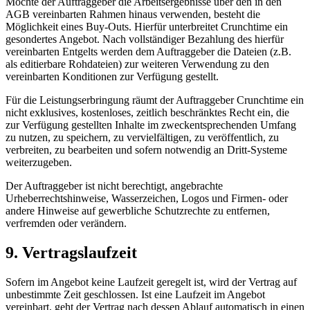
Möchte der Auftraggeber die Arbeitsergebnisse über den in den
AGB vereinbarten Rahmen hinaus verwenden, besteht die
Möglichkeit eines Buy-Outs. Hierfür unterbreitet Crunchtime ein
gesondertes Angebot. Nach vollständiger Bezahlung des hierfür
vereinbarten Entgelts werden dem Auftraggeber die Dateien (z.B.
als editierbare Rohdateien) zur weiteren Verwendung zu den
vereinbarten Konditionen zur Verfügung gestellt.
Für die Leistungserbringung räumt der Auftraggeber Crunchtime ein
nicht exklusives, kostenloses, zeitlich beschränktes Recht ein, die
zur Verfügung gestellten Inhalte im zweckentsprechenden Umfang
zu nutzen, zu speichern, zu vervielfältigen, zu veröffentlich, zu
verbreiten, zu bearbeiten und sofern notwendig an Dritt-Systeme
weiterzugeben.
Der Auftraggeber ist nicht berechtigt, angebrachte
Urheberrechtshinweise, Wasserzeichen, Logos und Firmen- oder
andere Hinweise auf gewerbliche Schutzrechte zu entfernen,
verfremden oder verändern.
9. Vertragslaufzeit
Sofern im Angebot keine Laufzeit geregelt ist, wird der Vertrag auf
unbestimmte Zeit geschlossen. Ist eine Laufzeit im Angebot
vereinbart, geht der Vertrag nach dessen Ablauf automatisch in einen